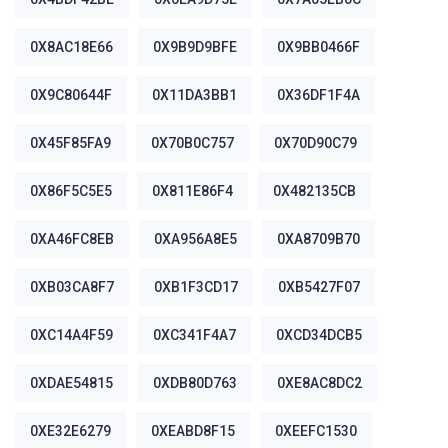
0X8AC18E66
0X9B9D9BFE
0X9BB0466F
0X9C80644F
0X11DA3BB1
0X36DF1F4A
0X45F85FA9
0X70B0C757
0X70D90C79
0X86F5C5E5
0X811E86F4
0X482135CB
0XA46FC8EB
0XA956A8E5
0XA8709B70
0XB03CA8F7
0XB1F3CD17
0XB5427F07
0XC14A4F59
0XC341F4A7
0XCD34DCB5
0XDAE54815
0XDB80D763
0XE8AC8DC2
0XE32E6279
0XEABD8F15
0XEEFC1530