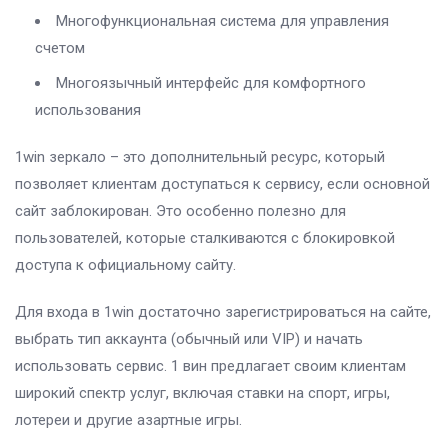
Многофункциональная система для управления
счетом
Многоязычный интерфейс для комфортного
использования
1win зеркало – это дополнительный ресурс, который
позволяет клиентам доступаться к сервису, если основной
сайт заблокирован. Это особенно полезно для
пользователей, которые сталкиваются с блокировкой
доступа к официальному сайту.
Для входа в 1win достаточно зарегистрироваться на сайте,
выбрать тип аккаунта (обычный или VIP) и начать
использовать сервис. 1 вин предлагает своим клиентам
широкий спектр услуг, включая ставки на спорт, игры,
лотереи и другие азартные игры.