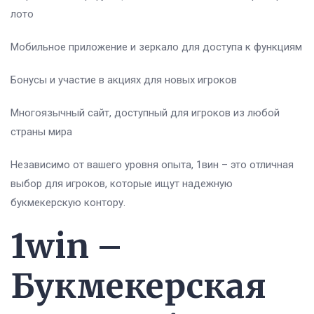
лото
Мобильное приложение и зеркало для доступа к функциям
Бонусы и участие в акциях для новых игроков
Многоязычный сайт, доступный для игроков из любой
страны мира
Независимо от вашего уровня опыта, 1вин – это отличная
выбор для игроков, которые ищут надежную
букмекерскую контору.
1win –
Букмекерская