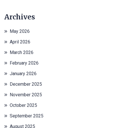
Archives
May 2026
April 2026
March 2026
February 2026
January 2026
December 2025
November 2025
October 2025
September 2025
August 2025