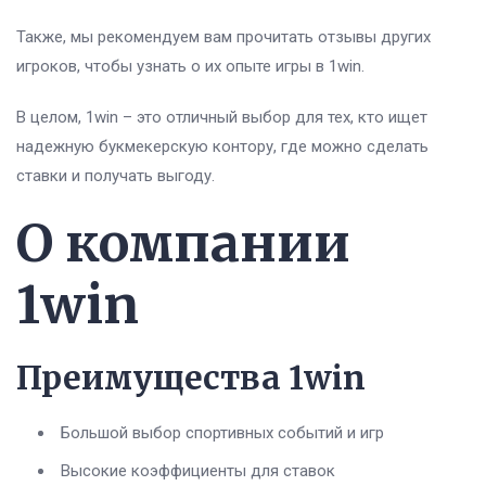
Также, мы рекомендуем вам прочитать отзывы других
игроков, чтобы узнать о их опыте игры в 1win.
В целом, 1win – это отличный выбор для тех, кто ищет
надежную букмекерскую контору, где можно сделать
ставки и получать выгоду.
О компании
1win
Преимущества 1win
Большой выбор спортивных событий и игр
Высокие коэффициенты для ставок