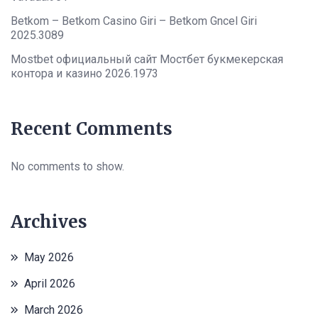
Betkom – Betkom Casino Giri – Betkom Gncel Giri
2025.3089
Mostbet официальный сайт Мостбет букмекерская
контора и казино 2026.1973
Recent Comments
No comments to show.
Archives
May 2026
April 2026
March 2026