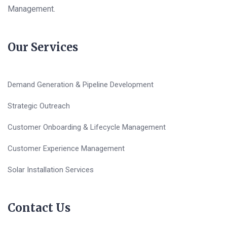
Management.
Our Services
Demand Generation & Pipeline Development
Strategic Outreach
Customer Onboarding & Lifecycle Management
Customer Experience Management
Solar Installation Services
Contact Us