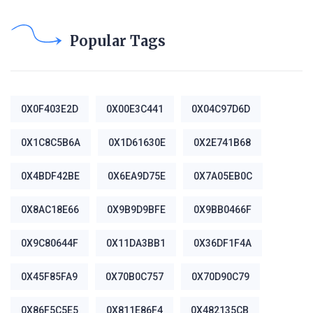
Popular Tags
0X0F403E2D
0X00E3C441
0X04C97D6D
0X1C8C5B6A
0X1D61630E
0X2E741B68
0X4BDF42BE
0X6EA9D75E
0X7A05EB0C
0X8AC18E66
0X9B9D9BFE
0X9BB0466F
0X9C80644F
0X11DA3BB1
0X36DF1F4A
0X45F85FA9
0X70B0C757
0X70D90C79
0X86F5C5E5
0X811E86F4
0X482135CB