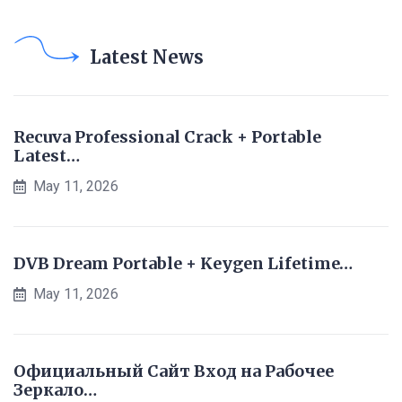
Latest News
Recuva Professional Crack + Portable
Latest…
May 11, 2026
DVB Dream Portable + Keygen Lifetime…
May 11, 2026
Официальный Сайт Вход на Рабочее
Зеркало…