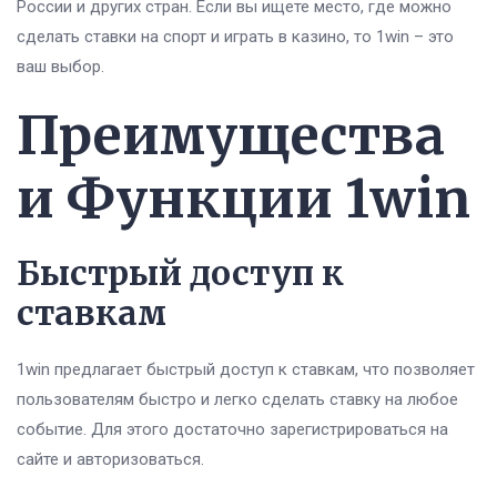
России и других стран. Если вы ищете место, где можно
сделать ставки на спорт и играть в казино, то 1win – это
ваш выбор.
Преимущества
и Функции 1win
Быстрый доступ к
ставкам
1win предлагает быстрый доступ к ставкам, что позволяет
пользователям быстро и легко сделать ставку на любое
событие. Для этого достаточно зарегистрироваться на
сайте и авторизоваться.