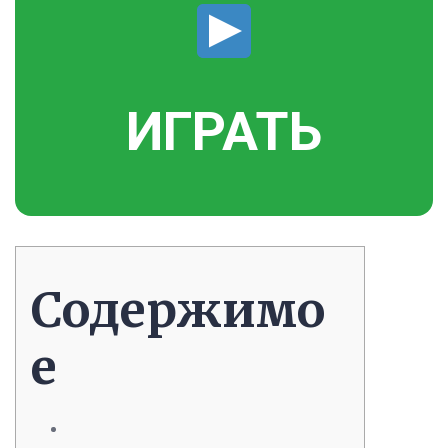
ИГРАТЬ
Содержимо
е