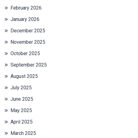
February 2026
January 2026
December 2025
November 2025
October 2025
September 2025
August 2025
July 2025
June 2025
May 2025
April 2025
March 2025