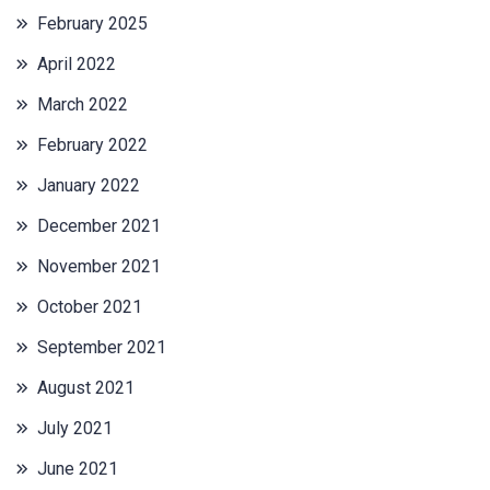
February 2025
April 2022
March 2022
February 2022
January 2022
December 2021
November 2021
October 2021
September 2021
August 2021
July 2021
June 2021