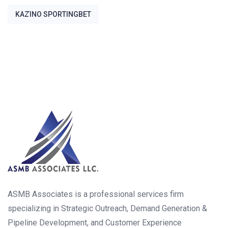
ΚΑΖΊΝΟ SPORTINGBET
ASMB Associates is a professional services firm
specializing in Strategic Outreach, Demand Generation &
Pipeline Development, and Customer Experience