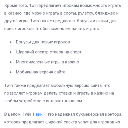
Кроме того, 1win предлагает игрокам возможность играть
в казино, где можно играть в слоты, рулетку, блэкджек и
другие игры. 1win также предлагает бонусы и акции для
новых игроков, чтобы помочь им начать играть.
Бонусы для новых игроков
Широкий спектр ставок на спорт
Многочисленные игры в казино
Мобильная версия сайта
1win также предлагает мобильную версию сайта, что
позволяет игрокам делать ставки и играть в казино на
любом устройстве с интернет-каналом.
В целом, 1win
1 вин
– это надежная букмекерская контора,
которая предлагает широкий спектр услуг для игроков из