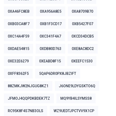
0XA46FC8EB
0XA956A8E5
0XA8709B70
0XB03CA8F7
0XB1F3CD17
0XB5427F07
0XC14A4F59
0XC341F4A7
0XCD34DCB5
0XDAE54815
0XDB80D763
0XE8AC8DC2
0XE32E6279
0XEABD8F15
0XEEFC1530
0XFF8362F5
5QAP6DR0PX8JBZIFT
88ZMKJW2NJGUG8KZ1
J6ONE9LDYGSKTO6Q
JFMOJ4QQPDKBDEK7TZ
MQ9YB4ILSYMSS8
RC95K8F4S7NB3OLS
WZ9UEDTJPCTVV9X1CP