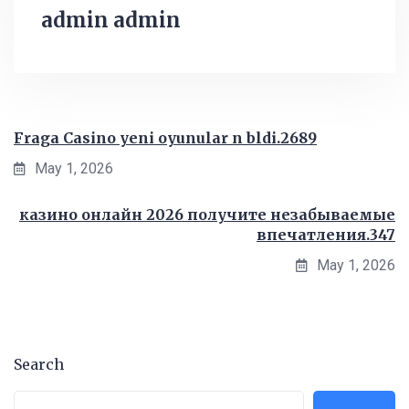
admin admin
Fraga Casino yeni oyunular n bldi.2689
May 1, 2026
казино онлайн 2026 получите незабываемые
впечатления.347
May 1, 2026
Search