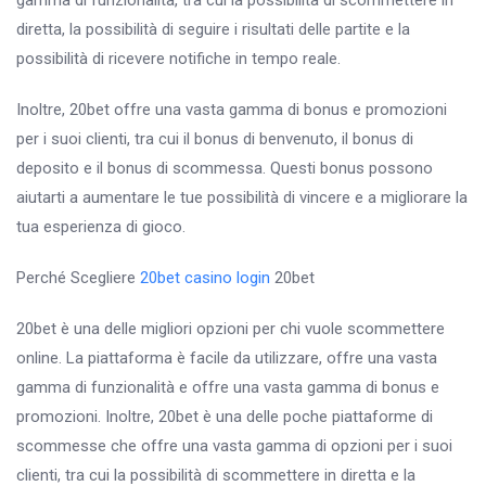
gamma di funzionalità, tra cui la possibilità di scommettere in
diretta, la possibilità di seguire i risultati delle partite e la
possibilità di ricevere notifiche in tempo reale.
Inoltre, 20bet offre una vasta gamma di bonus e promozioni
per i suoi clienti, tra cui il bonus di benvenuto, il bonus di
deposito e il bonus di scommessa. Questi bonus possono
aiutarti a aumentare le tue possibilità di vincere e a migliorare la
tua esperienza di gioco.
Perché Scegliere
20bet casino login
20bet
20bet è una delle migliori opzioni per chi vuole scommettere
online. La piattaforma è facile da utilizzare, offre una vasta
gamma di funzionalità e offre una vasta gamma di bonus e
promozioni. Inoltre, 20bet è una delle poche piattaforme di
scommesse che offre una vasta gamma di opzioni per i suoi
clienti, tra cui la possibilità di scommettere in diretta e la