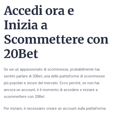
Accedi ora e
Inizia a
Scommettere con
20Bet
Se sei un appassionato di scommesse, probabilmente hai
sentito parlare di 20Bet, una delle piattaforme di scommesse
più popolari e sicure del mercato. Ecco perché, se non hai
ancora un account, è il momento di accedere e iniziare a
scommettere con 20Bet.
Per iniziare, è necessario creare un account sulla piattaforma.