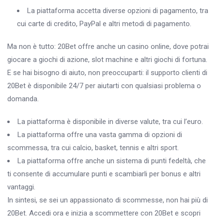
La piattaforma accetta diverse opzioni di pagamento, tra
cui carte di credito, PayPal e altri metodi di pagamento.
Ma non è tutto: 20Bet offre anche un casino online, dove potrai
giocare a giochi di azione, slot machine e altri giochi di fortuna.
E se hai bisogno di aiuto, non preoccuparti: il supporto clienti di
20Bet è disponibile 24/7 per aiutarti con qualsiasi problema o
domanda.
La piattaforma è disponibile in diverse valute, tra cui l’euro.
La piattaforma offre una vasta gamma di opzioni di
scommessa, tra cui calcio, basket, tennis e altri sport.
La piattaforma offre anche un sistema di punti fedeltà, che
ti consente di accumulare punti e scambiarli per bonus e altri
vantaggi.
In sintesi, se sei un appassionato di scommesse, non hai più di
20Bet. Accedi ora e inizia a scommettere con 20Bet e scopri