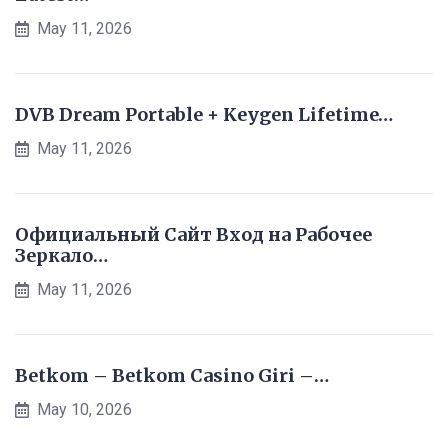
May 11, 2026
DVB Dream Portable + Keygen Lifetime…
May 11, 2026
Официальный Сайт Вход на Рабочее
Зеркало…
May 11, 2026
Betkom – Betkom Casino Giri –…
May 10, 2026