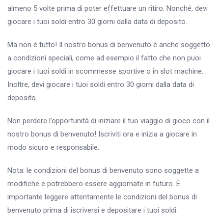
almeno 5 volte prima di poter effettuare un ritiro. Nonché, devi
giocare i tuoi soldi entro 30 giorni dalla data di deposito.
Ma non è tutto! Il nostro bonus di benvenuto è anche soggetto
a condizioni speciali, come ad esempio il fatto che non puoi
giocare i tuoi soldi in scommesse sportive o in slot machine.
Inoltre, devi giocare i tuoi soldi entro 30 giorni dalla data di
deposito.
Non perdere l’opportunità di iniziare il tuo viaggio di gioco con il
nostro bonus di benvenuto! Iscriviti ora e inizia a giocare in
modo sicuro e responsabile.
Nota: le condizioni del bonus di benvenuto sono soggette a
modifiche e potrebbero essere aggiornate in futuro. È
importante leggere attentamente le condizioni del bonus di
benvenuto prima di iscriversi e depositare i tuoi soldi.