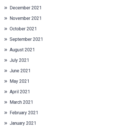
December 2021
November 2021
October 2021
September 2021
August 2021
July 2021
June 2021
May 2021
April 2021
March 2021
February 2021
January 2021