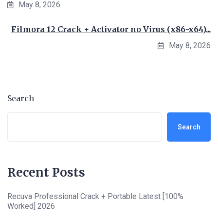
May 8, 2026
Filmora 12 Crack + Activator no Virus (x86-x64)...
May 8, 2026
Search
Search
Recent Posts
Recuva Professional Crack + Portable Latest [100%
Worked] 2026