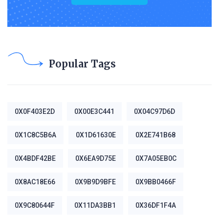
Popular Tags
0X0F403E2D
0X00E3C441
0X04C97D6D
0X1C8C5B6A
0X1D61630E
0X2E741B68
0X4BDF42BE
0X6EA9D75E
0X7A05EB0C
0X8AC18E66
0X9B9D9BFE
0X9BB0466F
0X9C80644F
0X11DA3BB1
0X36DF1F4A