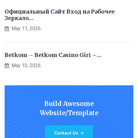
Официальный Сайт Вход на Рабочее
Зеркало…
May 11, 2026
Betkom – Betkom Casino Giri –…
May 10, 2026
Build Awesome
Website/Template
Contact Us