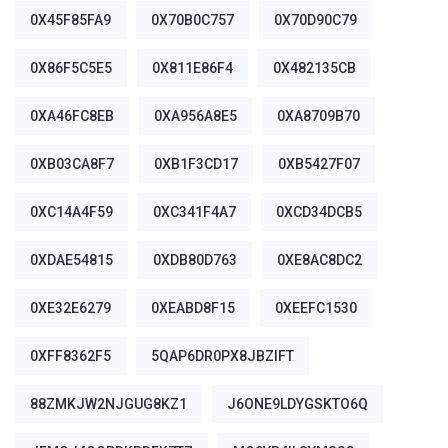
0X45F85FA9
0X70B0C757
0X70D90C79
0X86F5C5E5
0X811E86F4
0X482135CB
0XA46FC8EB
0XA956A8E5
0XA8709B70
0XB03CA8F7
0XB1F3CD17
0XB5427F07
0XC14A4F59
0XC341F4A7
0XCD34DCB5
0XDAE54815
0XDB80D763
0XE8AC8DC2
0XE32E6279
0XEABD8F15
0XEEFC1530
0XFF8362F5
5QAP6DR0PX8JBZIFT
88ZMKJW2NJGUG8KZ1
J6ONE9LDYGSKTO6Q