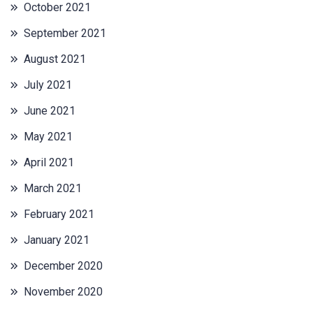
October 2021
September 2021
August 2021
July 2021
June 2021
May 2021
April 2021
March 2021
February 2021
January 2021
December 2020
November 2020