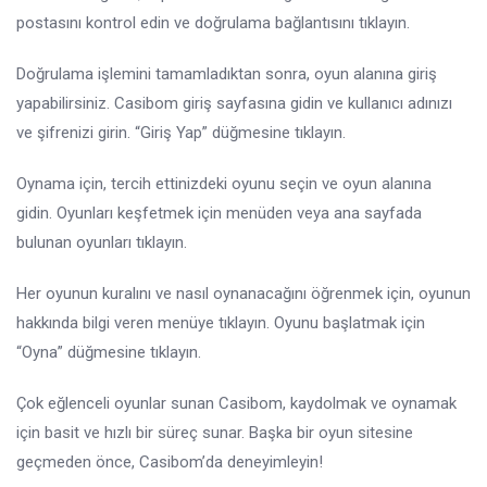
postasını kontrol edin ve doğrulama bağlantısını tıklayın.
Doğrulama işlemini tamamladıktan sonra, oyun alanına giriş
yapabilirsiniz. Casibom giriş sayfasına gidin ve kullanıcı adınızı
ve şifrenizi girin. “Giriş Yap” düğmesine tıklayın.
Oynama için, tercih ettinizdeki oyunu seçin ve oyun alanına
gidin. Oyunları keşfetmek için menüden veya ana sayfada
bulunan oyunları tıklayın.
Her oyunun kuralını ve nasıl oynanacağını öğrenmek için, oyunun
hakkında bilgi veren menüye tıklayın. Oyunu başlatmak için
“Oyna” düğmesine tıklayın.
Çok eğlenceli oyunlar sunan Casibom, kaydolmak ve oynamak
için basit ve hızlı bir süreç sunar. Başka bir oyun sitesine
geçmeden önce, Casibom’da deneyimleyin!