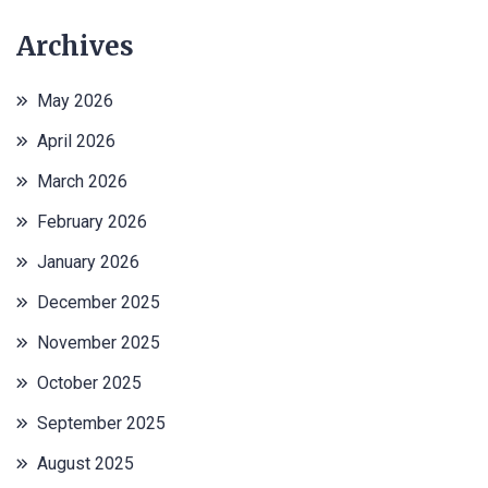
Archives
May 2026
April 2026
March 2026
February 2026
January 2026
December 2025
November 2025
October 2025
September 2025
August 2025