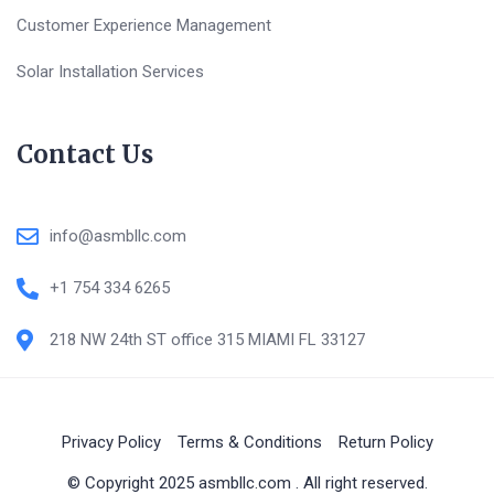
Customer Experience Management
Solar Installation Services
Contact Us
info@asmbllc.com
+1 754 334 6265
218 NW 24th ST office 315 MIAMI FL 33127
Privacy Policy
Terms & Conditions
Return Policy
© Copyright 2025 asmbllc.com . All right reserved.