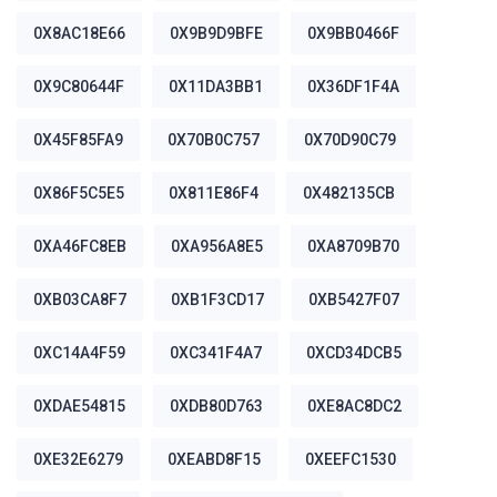
0X8AC18E66
0X9B9D9BFE
0X9BB0466F
0X9C80644F
0X11DA3BB1
0X36DF1F4A
0X45F85FA9
0X70B0C757
0X70D90C79
0X86F5C5E5
0X811E86F4
0X482135CB
0XA46FC8EB
0XA956A8E5
0XA8709B70
0XB03CA8F7
0XB1F3CD17
0XB5427F07
0XC14A4F59
0XC341F4A7
0XCD34DCB5
0XDAE54815
0XDB80D763
0XE8AC8DC2
0XE32E6279
0XEABD8F15
0XEEFC1530