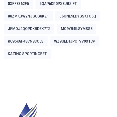
0XFF8362F5
5QAP6DR0PX8JBZIFT
88ZMKJW2NJGUG8KZ1
J6ONE9LDYGSKTO6Q
JFMOJ4QQPDKBDEK7TZ
MQ9YB4ILSYMSS8
RC95K8F4S7NB3OLS
WZ9UEDTJPCTVV9X1CP
ΚΑΖΊΝΟ SPORTINGBET