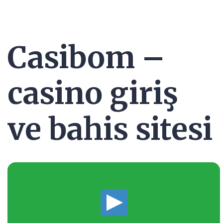
Casibom –
casino giriş
ve bahis sitesi