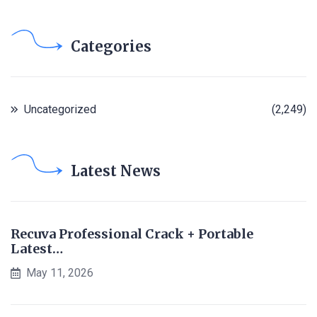
Categories
Uncategorized
(2,249)
Latest News
Recuva Professional Crack + Portable
Latest…
May 11, 2026