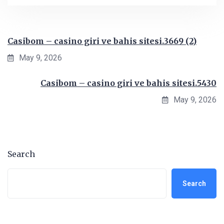
Casibom – casino giri ve bahis sitesi.3669 (2)
May 9, 2026
Casibom – casino giri ve bahis sitesi.5430
May 9, 2026
Search
Search