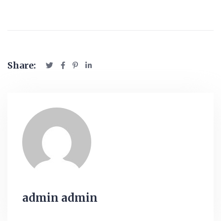
Share:
admin admin