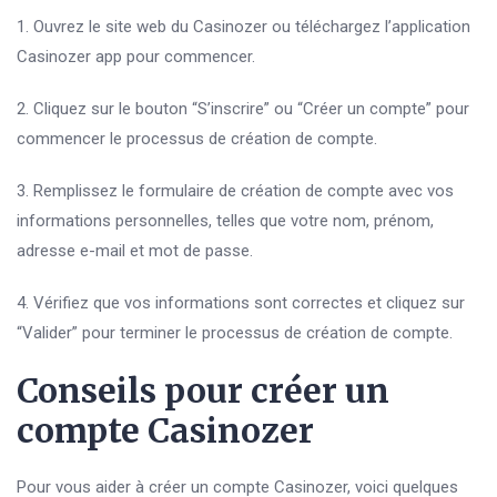
1. Ouvrez le site web du Casinozer ou téléchargez l’application
Casinozer app pour commencer.
2. Cliquez sur le bouton “S’inscrire” ou “Créer un compte” pour
commencer le processus de création de compte.
3. Remplissez le formulaire de création de compte avec vos
informations personnelles, telles que votre nom, prénom,
adresse e-mail et mot de passe.
4. Vérifiez que vos informations sont correctes et cliquez sur
“Valider” pour terminer le processus de création de compte.
Conseils pour créer un
compte Casinozer
Pour vous aider à créer un compte Casinozer, voici quelques