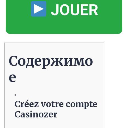
JOUER
Содержимо
е
Créez votre compte
Casinozer