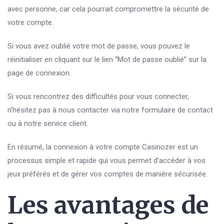
avec personne, car cela pourrait compromettre la sécurité de
votre compte.
Si vous avez oublié votre mot de passe, vous pouvez le
réinitialiser en cliquant sur le lien “Mot de passe oublié” sur la
page de connexion.
Si vous rencontrez des difficultés pour vous connecter,
n’hésitez pas à nous contacter via notre formulaire de contact
ou à notre service client.
En résumé, la connexion à votre compte Casinozer est un
processus simple et rapide qui vous permet d’accéder à vos
jeux préférés et de gérer vos comptes de manière sécurisée.
Les avantages de