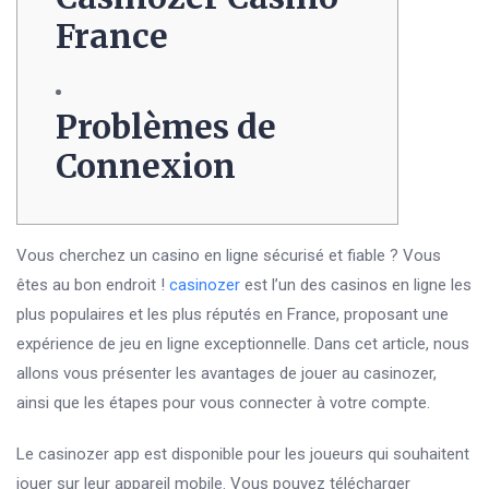
France
Problèmes de
Connexion
Vous cherchez un casino en ligne sécurisé et fiable ? Vous
êtes au bon endroit !
casinozer
est l’un des casinos en ligne les
plus populaires et les plus réputés en France, proposant une
expérience de jeu en ligne exceptionnelle. Dans cet article, nous
allons vous présenter les avantages de jouer au casinozer,
ainsi que les étapes pour vous connecter à votre compte.
Le casinozer app est disponible pour les joueurs qui souhaitent
jouer sur leur appareil mobile. Vous pouvez télécharger