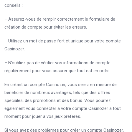
conseils :
– Assurez-vous de remplir correctement le formulaire de
création de compte pour éviter les erreurs.
– Utilisez un mot de passe fort et unique pour votre compte
Casinozer.
– N’oubliez pas de vérifier vos informations de compte
régulièrement pour vous assurer que tout est en ordre.
En créant un compte Casinozer, vous serez en mesure de
bénéficier de nombreux avantages, tels que des offres
spéciales, des promotions et des bonus. Vous pourrez
également vous connecter à votre compte Casinozer à tout
moment pour jouer à vos jeux préférés.
Si vous avez des problèmes pour créer un compte Casinozer,