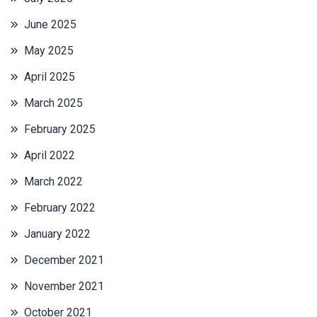
June 2025
May 2025
April 2025
March 2025
February 2025
April 2022
March 2022
February 2022
January 2022
December 2021
November 2021
October 2021