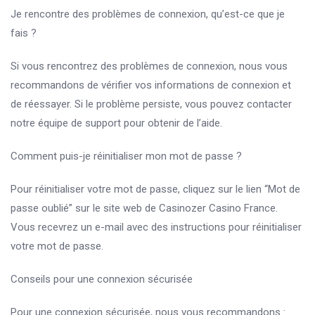
Je rencontre des problèmes de connexion, qu’est-ce que je
fais ?
Si vous rencontrez des problèmes de connexion, nous vous
recommandons de vérifier vos informations de connexion et
de réessayer. Si le problème persiste, vous pouvez contacter
notre équipe de support pour obtenir de l’aide.
Comment puis-je réinitialiser mon mot de passe ?
Pour réinitialiser votre mot de passe, cliquez sur le lien “Mot de
passe oublié” sur le site web de Casinozer Casino France.
Vous recevrez un e-mail avec des instructions pour réinitialiser
votre mot de passe.
Conseils pour une connexion sécurisée
Pour une connexion sécurisée, nous vous recommandons :