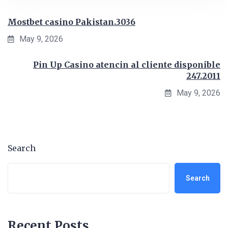
Mostbet casino Pakistan.3036
May 9, 2026
Pin Up Casino atencin al cliente disponible
247.2011
May 9, 2026
Search
Search
Recent Posts