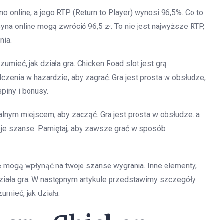
no online, a jego RTP (Return to Player) wynosi 96,5%. Co to
yna online mogą zwrócić 96,5 zł. To nie jest najwyższe RTP,
nia.
mieć, jak działa gra. Chicken Road slot jest grą
zenia w hazardzie, aby zagrać. Gra jest prosta w obsłudze,
piny i bonusy.
ealnym miejscem, aby zacząć. Gra jest prosta w obsłudze, a
oje szanse. Pamiętaj, aby zawsze grać w sposób
re mogą wpłynąć na twoje szanse wygrania. Inne elementy,
działa gra. W następnym artykule przedstawimy szczegóły
mieć, jak działa.