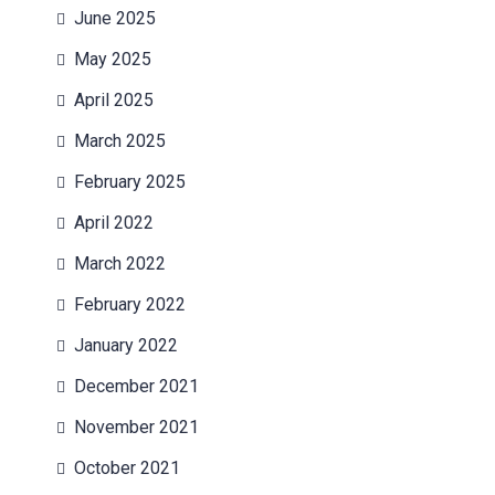
June 2025
May 2025
April 2025
March 2025
February 2025
April 2022
March 2022
February 2022
January 2022
December 2021
November 2021
October 2021