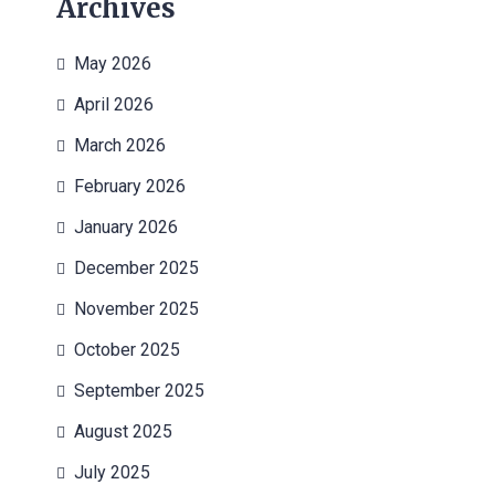
Archives
May 2026
April 2026
March 2026
February 2026
January 2026
December 2025
November 2025
October 2025
September 2025
August 2025
July 2025