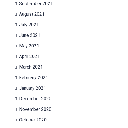
September 2021
August 2021
July 2021
June 2021
May 2021
April 2021
March 2021
February 2021
January 2021
December 2020
November 2020
October 2020