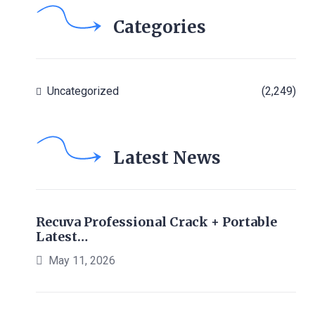
Categories
Uncategorized
(2,249)
Latest News
Recuva Professional Crack + Portable
Latest…
May 11, 2026