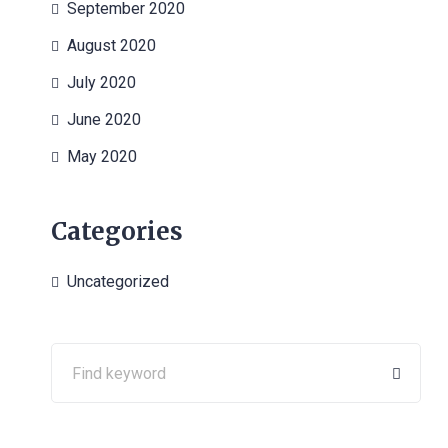
September 2020
August 2020
July 2020
June 2020
May 2020
Categories
Uncategorized