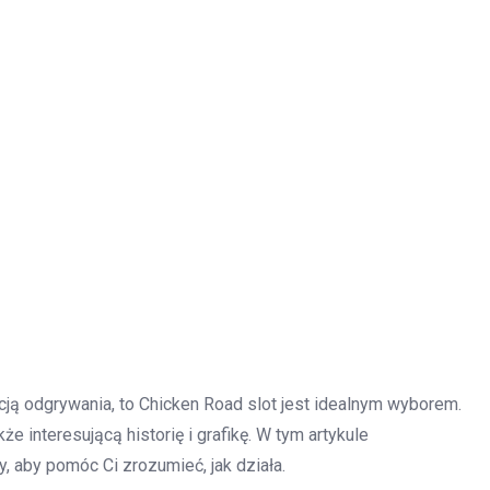
ocją odgrywania, to Chicken Road slot jest idealnym wyborem.
że interesującą historię i grafikę. W tym artykule
 aby pomóc Ci zrozumieć, jak działa.