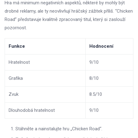
Hra má minimum negativních aspektů, některé by mohly být
drobné reklamy, ale ty neovlivňují hráčský zážitek příliš. “Chicken
Road” představuje kvalitně zpracovaný titul, který si zaslouží
pozornost.
Funkce
Hodnocení
Hratelnost
9/10
Grafika
8/10
Zvuk
8.5/10
Dlouhodobá hratelnost
9/10
Stáhněte a nainstalujte hru „Chicken Road“.