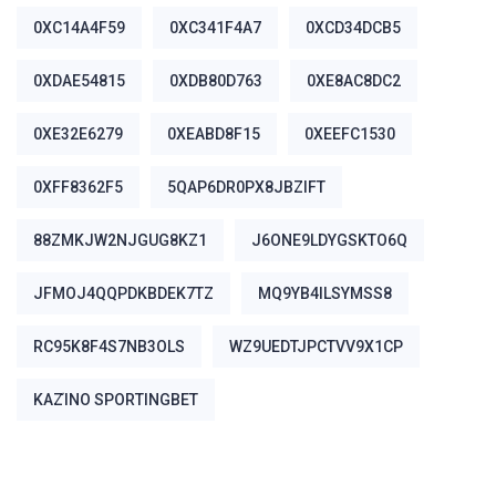
0XC14A4F59
0XC341F4A7
0XCD34DCB5
0XDAE54815
0XDB80D763
0XE8AC8DC2
0XE32E6279
0XEABD8F15
0XEEFC1530
0XFF8362F5
5QAP6DR0PX8JBZIFT
88ZMKJW2NJGUG8KZ1
J6ONE9LDYGSKTO6Q
JFMOJ4QQPDKBDEK7TZ
MQ9YB4ILSYMSS8
RC95K8F4S7NB3OLS
WZ9UEDTJPCTVV9X1CP
ΚΑΖΊΝΟ SPORTINGBET