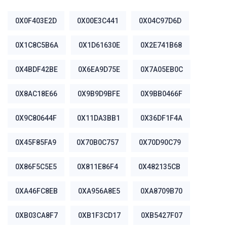
0X0F403E2D
0X00E3C441
0X04C97D6D
0X1C8C5B6A
0X1D61630E
0X2E741B68
0X4BDF42BE
0X6EA9D75E
0X7A05EB0C
0X8AC18E66
0X9B9D9BFE
0X9BB0466F
0X9C80644F
0X11DA3BB1
0X36DF1F4A
0X45F85FA9
0X70B0C757
0X70D90C79
0X86F5C5E5
0X811E86F4
0X482135CB
0XA46FC8EB
0XA956A8E5
0XA8709B70
0XB03CA8F7
0XB1F3CD17
0XB5427F07