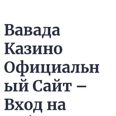
Вавада
Казино
Официальн
ый Сайт –
Вход на