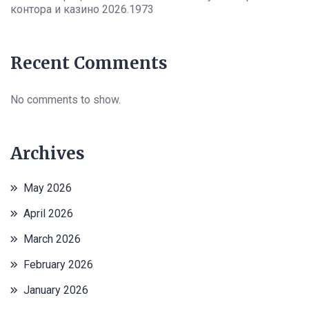
контора и казино 2026.1973
Recent Comments
No comments to show.
Archives
May 2026
April 2026
March 2026
February 2026
January 2026