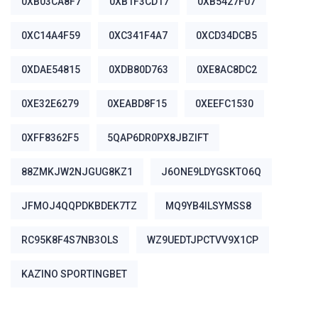
0XB03CA8F7
0XB1F3CD17
0XB5427F07
0XC14A4F59
0XC341F4A7
0XCD34DCB5
0XDAE54815
0XDB80D763
0XE8AC8DC2
0XE32E6279
0XEABD8F15
0XEEFC1530
0XFF8362F5
5QAP6DR0PX8JBZIFT
88ZMKJW2NJGUG8KZ1
J6ONE9LDYGSKTO6Q
JFMOJ4QQPDKBDEK7TZ
MQ9YB4ILSYMSS8
RC95K8F4S7NB3OLS
WZ9UEDTJPCTVV9X1CP
ΚΑΖΊΝΟ SPORTINGBET