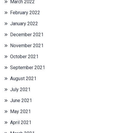
March 2022
February 2022
January 2022
December 2021
November 2021
October 2021
September 2021
August 2021
July 2021
June 2021
May 2021
April 2021