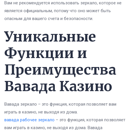
Вам не рекомендуется использовать зеркало, которое не
является официальным, потому что оно может быть
опасным для вашего счета и безопасности.
Уникальные
Функции и
Преимущества
Вавада Казино
Вавада зеркало – это функция, которая позволяет вам
играть в казино, не выходя из дома.
вавада рабочее зеркало
– это функция, которая позволяет
вам играть в казино, не выходя из дома. Вавада