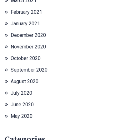
March 2021
February 2021
January 2021
December 2020
November 2020
October 2020
September 2020
August 2020
July 2020
June 2020
May 2020
Categories