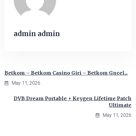
admin admin
Betkom – Betkom Casino Giri – Betkom Gncel...
May 11, 2026
DVB Dream Portable + Keygen Lifetime Patch
Ultimate
May 11, 2026