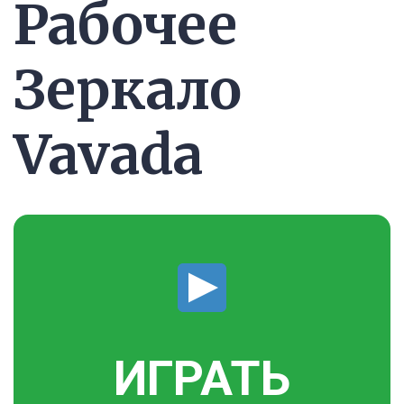
Рабочее
Зеркало
Vavada
ИГРАТЬ