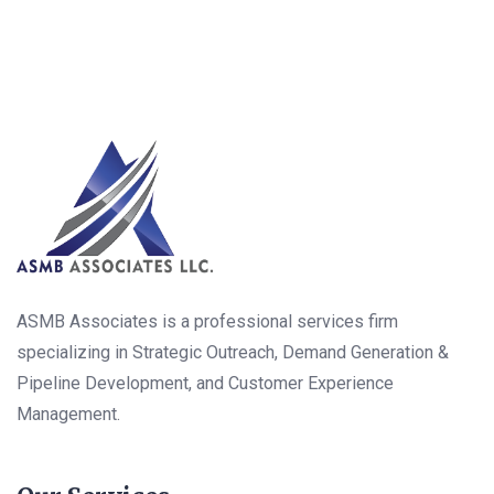
ASMB Associates is a professional services firm
specializing in Strategic Outreach, Demand Generation &
Pipeline Development, and Customer Experience
Management.