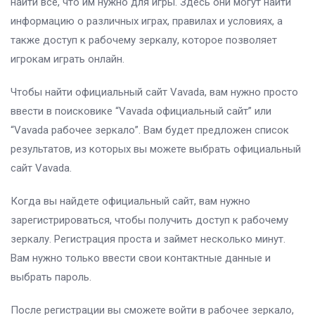
найти все, что им нужно для игры. Здесь они могут найти
информацию о различных играх, правилах и условиях, а
также доступ к рабочему зеркалу, которое позволяет
игрокам играть онлайн.
Чтобы найти официальный сайт Vavada, вам нужно просто
ввести в поисковике “Vavada официальный сайт” или
“Vavada рабочее зеркало”. Вам будет предложен список
результатов, из которых вы можете выбрать официальный
сайт Vavada.
Когда вы найдете официальный сайт, вам нужно
зарегистрироваться, чтобы получить доступ к рабочему
зеркалу. Регистрация проста и займет несколько минут.
Вам нужно только ввести свои контактные данные и
выбрать пароль.
После регистрации вы сможете войти в рабочее зеркало,