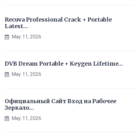
Recuva Professional Crack + Portable
Latest…
May 11, 2026
DVB Dream Portable + Keygen Lifetime…
May 11, 2026
Официальный Сайт Вход на Рабочее
Зеркало…
May 11, 2026