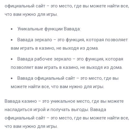
официальный сайт – это место, где вы можете найти все,
что вам нужно для игры.
Уникальные функции Вавада:
Вавада зеркало – это функция, которая позволяет
вам играть в казино, не выходя из дома.
Вавада рабочее зеркало – это функция, которая
позволяет вам играть в казино, не выходя из дома.
Вавада официальный сайт – это место, где вы
можете найти все, что вам нужно для игры.
Вавада казино – это уникальное место, где вы можете
насладиться игрой и получать выгоды. Вавада
официальный сайт – это место, где вы можете найти все,
что вам нужно для игры.