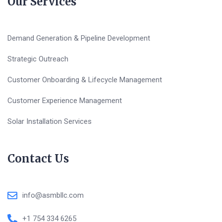
Our Services
Demand Generation & Pipeline Development
Strategic Outreach
Customer Onboarding & Lifecycle Management
Customer Experience Management
Solar Installation Services
Contact Us
info@asmbllc.com
+1 754 334 6265