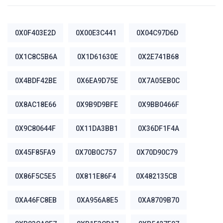
0X0F403E2D
0X00E3C441
0X04C97D6D
0X1C8C5B6A
0X1D61630E
0X2E741B68
0X4BDF42BE
0X6EA9D75E
0X7A05EB0C
0X8AC18E66
0X9B9D9BFE
0X9BB0466F
0X9C80644F
0X11DA3BB1
0X36DF1F4A
0X45F85FA9
0X70B0C757
0X70D90C79
0X86F5C5E5
0X811E86F4
0X482135CB
0XA46FC8EB
0XA956A8E5
0XA8709B70