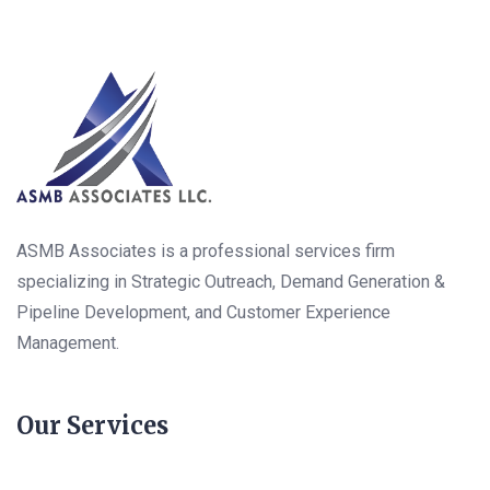
ASMB Associates is a professional services firm
specializing in Strategic Outreach, Demand Generation &
Pipeline Development, and Customer Experience
Management.
Our Services