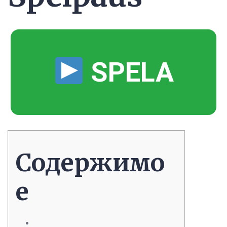
SPELA
Содержимо
е