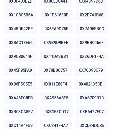
0X0F403E2D
0X00E3C441
0X04C97D6D
0X1C8C5B6A
0X1D61630E
0X2E741B68
0X4BDF42BE
0X6EA9D75E
0X7A05EB0C
0X8AC18E66
0X9B9D9BFE
0X9BB0466F
0X9C80644F
0X11DA3BB1
0X36DF1F4A
0X45F85FA9
0X70B0C757
0X70D90C79
0X86F5C5E5
0X811E86F4
0X482135CB
0XA46FC8EB
0XA956A8E5
0XA8709B70
0XB03CA8F7
0XB1F3CD17
0XB5427F07
0XC14A4F59
0XC341F4A7
0XCD34DCB5