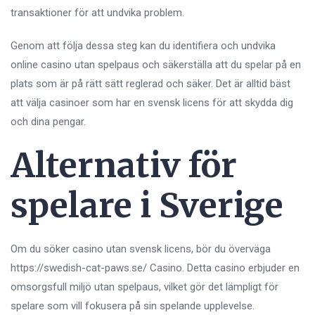
transaktioner för att undvika problem.
Genom att följa dessa steg kan du identifiera och undvika
online casino utan spelpaus och säkerställa att du spelar på en
plats som är på rätt sätt reglerad och säker. Det är alltid bäst
att välja casinoer som har en svensk licens för att skydda dig
och dina pengar.
Alternativ för
spelare i Sverige
Om du söker casino utan svensk licens, bör du överväga
https://swedish-cat-paws.se/ Casino. Detta casino erbjuder en
omsorgsfull miljö utan spelpaus, vilket gör det lämpligt för
spelare som vill fokusera på sin spelande upplevelse.