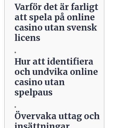
Varför det är farligt
att spela på online
casino utan svensk
licens
Hur att identifiera
och undvika online
casino utan
spelpaus
Övervaka uttag och
insättningar