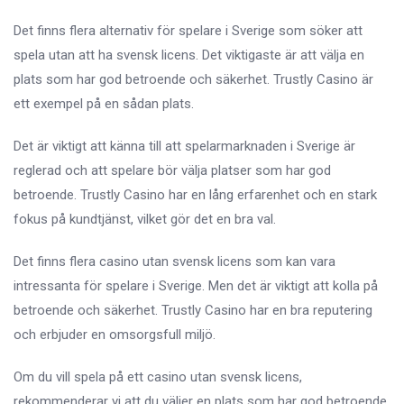
Det finns flera alternativ för spelare i Sverige som söker att
spela utan att ha svensk licens. Det viktigaste är att välja en
plats som har god betroende och säkerhet. Trustly Casino är
ett exempel på en sådan plats.
Det är viktigt att känna till att spelarmarknaden i Sverige är
reglerad och att spelare bör välja platser som har god
betroende. Trustly Casino har en lång erfarenhet och en stark
fokus på kundtjänst, vilket gör det en bra val.
Det finns flera casino utan svensk licens som kan vara
intressanta för spelare i Sverige. Men det är viktigt att kolla på
betroende och säkerhet. Trustly Casino har en bra reputering
och erbjuder en omsorgsfull miljö.
Om du vill spela på ett casino utan svensk licens,
rekommenderar vi att du väljer en plats som har god betroende