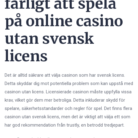
farligt att spela
på online casino
utan svensk
licens
Det är alltid säkrare att välja casinon som har svensk licens.
Detta skyddar dig mot potentiella problem som kan uppstå med
casinon utan licens. Licensierade casinon måste uppfylla vissa
krav, vilket gör dem mer betroliga. Detta inkluderar skydd för
spelare, säkerhetsstandarder och regler för spel. Det finns flera
casinon utan svensk licens, men det är viktigt att välja ett som
har god rekommendation från trustly, en betrodd tredjepart.