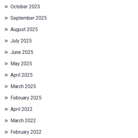
October 2025
September 2025
August 2025
July 2025
June 2025
May 2025
April 2025
March 2025
February 2025
April 2022
March 2022
February 2022