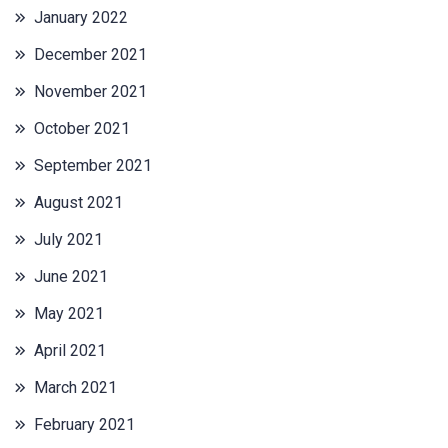
January 2022
December 2021
November 2021
October 2021
September 2021
August 2021
July 2021
June 2021
May 2021
April 2021
March 2021
February 2021