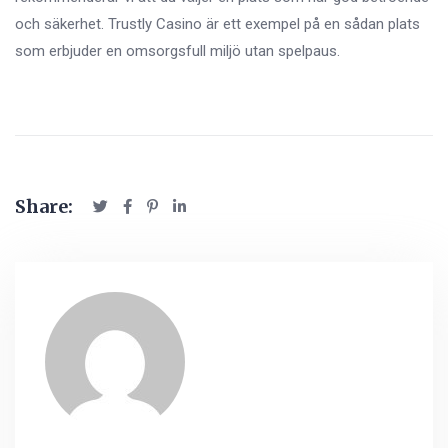
och säkerhet. Trustly Casino är ett exempel på en sådan plats
som erbjuder en omsorgsfull miljö utan spelpaus.
Share: