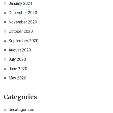
January 2021
December 2020
November 2020
October 2020
September 2020
August 2020
July 2020
June 2020
May 2020
Categories
Uncategorized