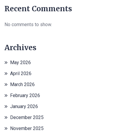
Recent Comments
No comments to show.
Archives
May 2026
April 2026
March 2026
February 2026
January 2026
December 2025
November 2025