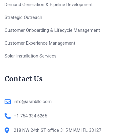
Demand Generation & Pipeline Development
Strategic Outreach
Customer Onboarding & Lifecycle Management
Customer Experience Management
Solar Installation Services
Contact Us
info@asmbllc.com
+1 754 334 6265
218 NW 24th ST office 315 MIAMI FL 33127