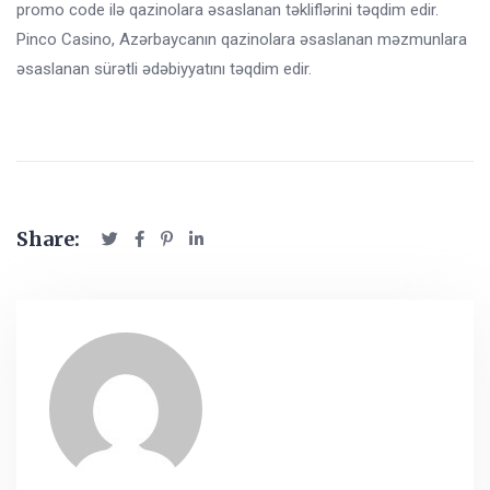
promo code ilə qazinolara əsaslanan təkliflərini təqdim edir.
Pinco Casino, Azərbaycanın qazinolara əsaslanan məzmunlara
əsaslanan sürətli ədəbiyyatını təqdim edir.
Share: