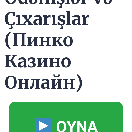
Çıxarışlar
(Пинко
Казино
Онлайн)
OYNA