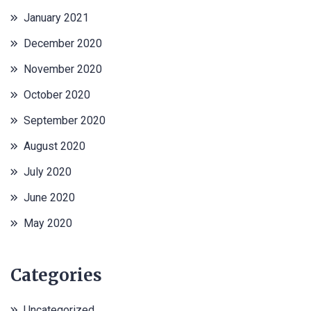
January 2021
December 2020
November 2020
October 2020
September 2020
August 2020
July 2020
June 2020
May 2020
Categories
Uncategorized