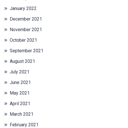
January 2022
December 2021
November 2021
October 2021
September 2021
August 2021
July 2021
June 2021
May 2021
April 2021
March 2021
February 2021