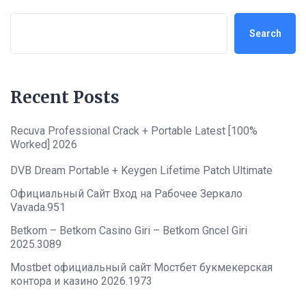
Search
Recent Posts
Recuva Professional Crack + Portable Latest [100%
Worked] 2026
DVB Dream Portable + Keygen Lifetime Patch Ultimate
Официальный Сайт Вход на Рабочее Зеркало
Vavada.951
Betkom – Betkom Casino Giri – Betkom Gncel Giri
2025.3089
Mostbet официальный сайт Мостбет букмекерская
контора и казино 2026.1973