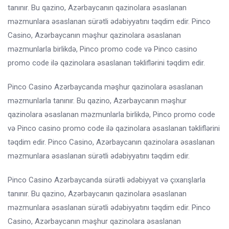
tanınır. Bu qazino, Azərbaycanın qazinolara əsaslanan
məzmunlara əsaslanan sürətli ədəbiyyatını təqdim edir. Pinco
Casino, Azərbaycanın məşhur qazinolara əsaslanan
məzmunlarla birlikdə, Pinco promo code və Pinco casino
promo code ilə qazinolara əsaslanan təkliflərini təqdim edir.
Pinco Casino Azərbaycanda məşhur qazinolara əsaslanan
məzmunlarla tanınır. Bu qazino, Azərbaycanın məşhur
qazinolara əsaslanan məzmunlarla birlikdə, Pinco promo code
və Pinco casino promo code ilə qazinolara əsaslanan təkliflərini
təqdim edir. Pinco Casino, Azərbaycanın qazinolara əsaslanan
məzmunlara əsaslanan sürətli ədəbiyyatını təqdim edir.
Pinco Casino Azərbaycanda sürətli ədəbiyyat və çıxarışlarla
tanınır. Bu qazino, Azərbaycanın qazinolara əsaslanan
məzmunlara əsaslanan sürətli ədəbiyyatını təqdim edir. Pinco
Casino, Azərbaycanın məşhur qazinolara əsaslanan