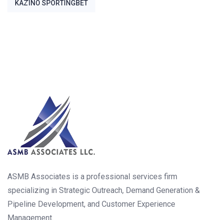
ΚΑΖΊΝΟ SPORTINGBET
ASMB Associates is a professional services firm
specializing in Strategic Outreach, Demand Generation &
Pipeline Development, and Customer Experience
Management.