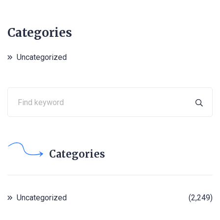
Categories
Uncategorized
Categories
Uncategorized
(2,249)