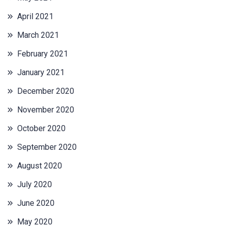
April 2021
March 2021
February 2021
January 2021
December 2020
November 2020
October 2020
September 2020
August 2020
July 2020
June 2020
May 2020