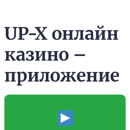
UP-X онлайн
казино –
приложение