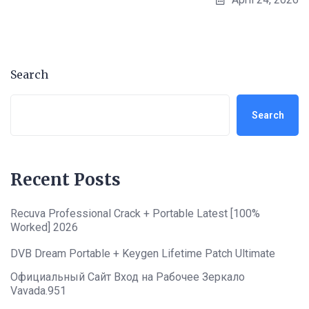
Search
Search
Recent Posts
Recuva Professional Crack + Portable Latest [100%
Worked] 2026
DVB Dream Portable + Keygen Lifetime Patch Ultimate
Официальный Сайт Вход на Рабочее Зеркало
Vavada.951