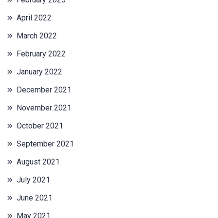
April 2022
March 2022
February 2022
January 2022
December 2021
November 2021
October 2021
September 2021
August 2021
July 2021
June 2021
May 2021