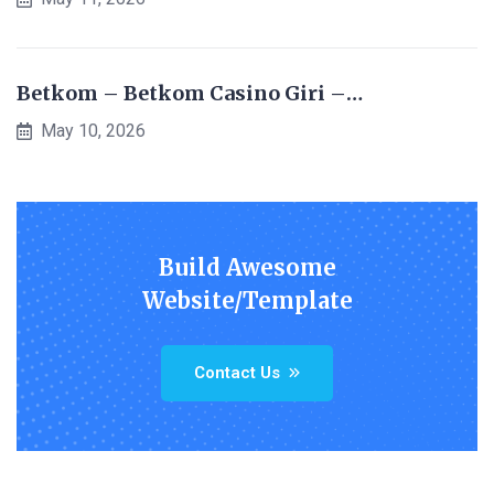
Betkom – Betkom Casino Giri –…
May 10, 2026
Build Awesome
Website/Template
Contact Us