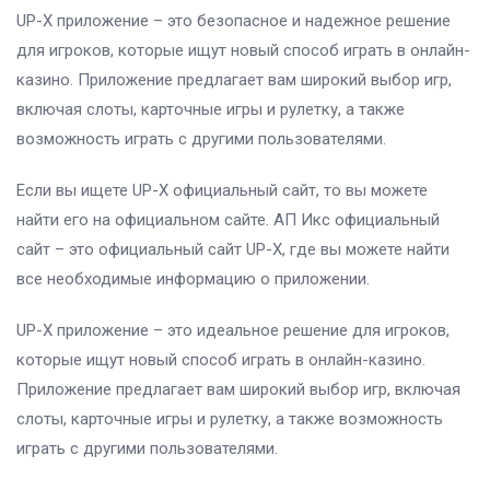
UP-X приложение – это безопасное и надежное решение
для игроков, которые ищут новый способ играть в онлайн-
казино. Приложение предлагает вам широкий выбор игр,
включая слоты, карточные игры и рулетку, а также
возможность играть с другими пользователями.
Если вы ищете UP-X официальный сайт, то вы можете
найти его на официальном сайте. АП Икс официальный
сайт – это официальный сайт UP-X, где вы можете найти
все необходимые информацию о приложении.
UP-X приложение – это идеальное решение для игроков,
которые ищут новый способ играть в онлайн-казино.
Приложение предлагает вам широкий выбор игр, включая
слоты, карточные игры и рулетку, а также возможность
играть с другими пользователями.