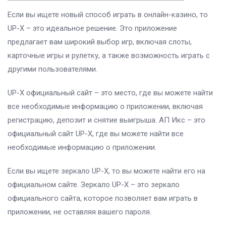
Если вы ищете новый способ играть в онлайн-казино, то
UP-X – это идеальное решение. Это приложение
предлагает вам широкий выбор игр, включая слоты,
карточные игры и рулетку, а также возможность играть с
другими пользователями.
UP-X официальный сайт – это место, где вы можете найти
все необходимые информацию о приложении, включая
регистрацию, депозит и снятие выигрыша. АП Икс – это
официальный сайт UP-X, где вы можете найти все
необходимые информацию о приложении.
Если вы ищете зеркало UP-X, то вы можете найти его на
официальном сайте. Зеркало UP-X – это зеркало
официального сайта, которое позволяет вам играть в
приложении, не оставляя вашего пароля.