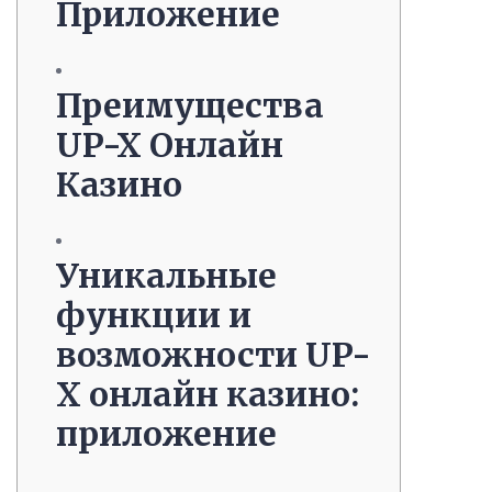
Приложение
Преимущества
UP-X Онлайн
Казино
Уникальные
функции и
возможности UP-
X онлайн казино:
приложение