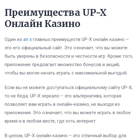
Преимущества UP-X
Онлайн Казино
Один из
ап х
главных преимуществ UP-X онлайн казино –
это его официальный сайт. Это означает, что вы можете
быть уверены в безопасности и честности игр. Кроме того,
приложение предлагает множество бонусов и акций,
чтобы вы могли начать играть с максимальной выгодой.
Если вы не можете доступаться официальному сайту UP-X,
то не беда. UP-X зеркало – это альтернатива, которая
позволяет вам играть в онлайн-казино, не выходя из
приложения. Это означает, что вы можете играть в любое
время и в любом месте, где есть интернет.
В целом, UP-X онлайн казино – это отличный выбор для