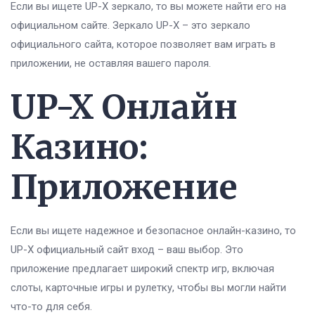
Если вы ищете UP-X зеркало, то вы можете найти его на
официальном сайте. Зеркало UP-X – это зеркало
официального сайта, которое позволяет вам играть в
приложении, не оставляя вашего пароля.
UP-X Онлайн
Казино:
Приложение
Если вы ищете надежное и безопасное онлайн-казино, то
UP-X официальный сайт вход – ваш выбор. Это
приложение предлагает широкий спектр игр, включая
слоты, карточные игры и рулетку, чтобы вы могли найти
что-то для себя.