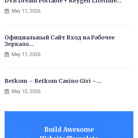
DVB Dream Portable + Keygen Lifetime…
May 11, 2026
Официальный Сайт Вход на Рабочее
Зеркало…
May 11, 2026
Betkom – Betkom Casino Giri –…
May 10, 2026
Build Awesome