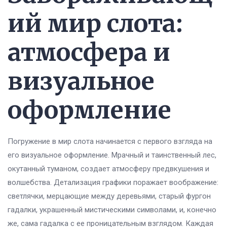
ий мир слота:
атмосфера и
визуальное
оформление
Погружение в мир слота начинается с первого взгляда на
его визуальное оформление. Мрачный и таинственный лес,
окутанный туманом, создает атмосферу предвкушения и
волшебства. Детализация графики поражает воображение:
светлячки, мерцающие между деревьями, старый фургон
гадалки, украшенный мистическими символами, и, конечно
же, сама гадалка с ее проницательным взглядом. Каждая