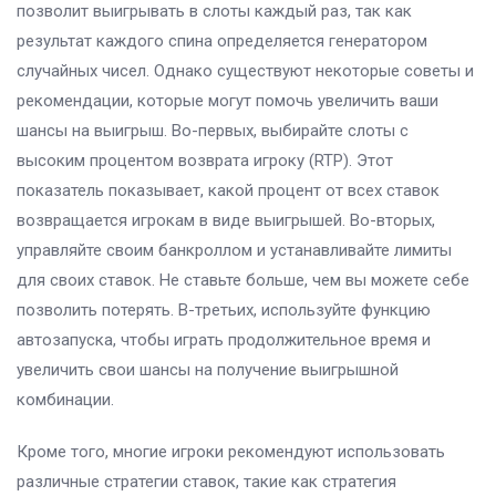
позволит выигрывать в слоты каждый раз, так как
результат каждого спина определяется генератором
случайных чисел. Однако существуют некоторые советы и
рекомендации, которые могут помочь увеличить ваши
шансы на выигрыш. Во-первых, выбирайте слоты с
высоким процентом возврата игроку (RTP). Этот
показатель показывает, какой процент от всех ставок
возвращается игрокам в виде выигрышей. Во-вторых,
управляйте своим банкроллом и устанавливайте лимиты
для своих ставок. Не ставьте больше, чем вы можете себе
позволить потерять. В-третьих, используйте функцию
автозапуска, чтобы играть продолжительное время и
увеличить свои шансы на получение выигрышной
комбинации.
Кроме того, многие игроки рекомендуют использовать
различные стратегии ставок, такие как стратегия