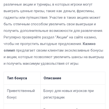
различные акции и турниры, в которых игроки могут
выиграть ценные призы, такие как деньги, фриспины,
гаджеты или путешествия. Участие в таких акциях может
быть отличным способом увеличить свои выигрыши и
получить дополнительные возможности для развлечения.
Регулярно проверяйте раздел “Акции” на сайте казино,
чтобы не пропустить выгодные предложения.
Казино
олимп
предлагает своим клиентам эксклюзивные бонусы
и акции, которые позволяют увеличить шансы на выигрыш
и получить максимум удовольствия от игры.
Тип бонуса
Описание
Приветственный
Бонус для новых игроков при
бонус
регистрации.