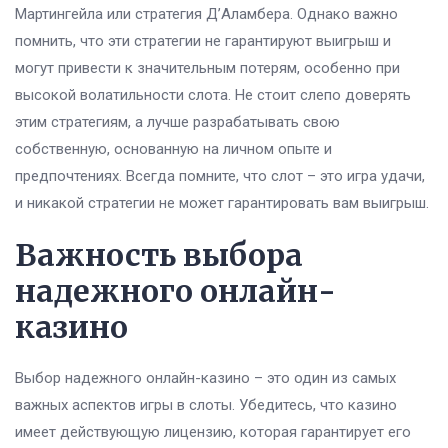
Мартингейла или стратегия Д’Аламбера. Однако важно
помнить, что эти стратегии не гарантируют выигрыш и
могут привести к значительным потерям, особенно при
высокой волатильности слота. Не стоит слепо доверять
этим стратегиям, а лучше разрабатывать свою
собственную, основанную на личном опыте и
предпочтениях. Всегда помните, что слот – это игра удачи,
и никакой стратегии не может гарантировать вам выигрыш.
Важность выбора
надежного онлайн-
казино
Выбор надежного онлайн-казино – это один из самых
важных аспектов игры в слоты. Убедитесь, что казино
имеет действующую лицензию, которая гарантирует его