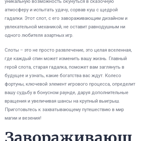
уникальную возможность окунуться в сказочную
атмосферу и испытать удачу, сорвав куш с щедрой
гадалки. Этот слот, с его завораживающим дизайном и
увлекательной механикой, не оставит равнодушным ни
одного любителя азартных игр.
Слоты – это не просто развлечение, это целая вселенная,
где каждый спин может изменить вашу жизнь. Главный
герой слота, старая гадалка, поможет вам заглянуть в
будущее и узнать, какие богатства вас ждут. Колесо
фортуны, ключевой элемент игрового процесса, определит
вашу судьбу в бонусном раунде, даруя дополнительные
вращения и увеличивая шансы на крупный выигрыш.
Приготовьтесь к захватывающему путешествию в мир
магии и везения!
Завораживающ