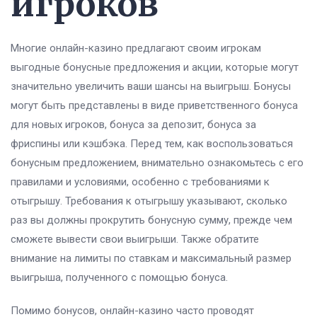
игроков
Многие онлайн-казино предлагают своим игрокам
выгодные бонусные предложения и акции, которые могут
значительно увеличить ваши шансы на выигрыш. Бонусы
могут быть представлены в виде приветственного бонуса
для новых игроков, бонуса за депозит, бонуса за
фриспины или кэшбэка. Перед тем, как воспользоваться
бонусным предложением, внимательно ознакомьтесь с его
правилами и условиями, особенно с требованиями к
отыгрышу. Требования к отыгрышу указывают, сколько
раз вы должны прокрутить бонусную сумму, прежде чем
сможете вывести свои выигрыши. Также обратите
внимание на лимиты по ставкам и максимальный размер
выигрыша, полученного с помощью бонуса.
Помимо бонусов, онлайн-казино часто проводят