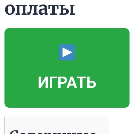
оплаты
ИГРАТЬ