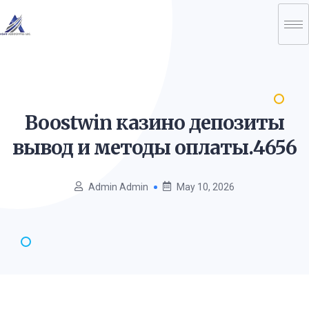
Boostwin казино депозиты
вывод и методы
оплаты.4656
Admin Admin
May 10, 2026