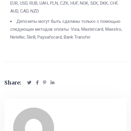
EUR, USD, RUB, UAH, PLN, CZK, HUF, NOK, SEK, DKK, CHF,
AUD, CAD, NZD
Депозиты могут быть сделаны только с помощью
следующих методов оплаты: Visa, Mastercard, Maestro,
Neteller, Skrill, Paysafecard, Bank Transfer
Share: