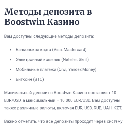
Методы депозита в
Boostwin Казино
Вам доступны следующие методы депозита:
Банковская карта (Visa, Mastercard)
Электронный кошелек (Neteller, Skrill)
Мобильные платежи (Qiwi, Yandex.Money)
Биткоин (BTC)
Минимальный депозит в Boostwin Казино составляет 10
EUR/USD, а максимальный – 10 000 EUR/USD. Вам доступны
также различные валюты, включая EUR, USD, RUB, UAH, KZT.
Важно отметить, что все депозиты проходят через систему