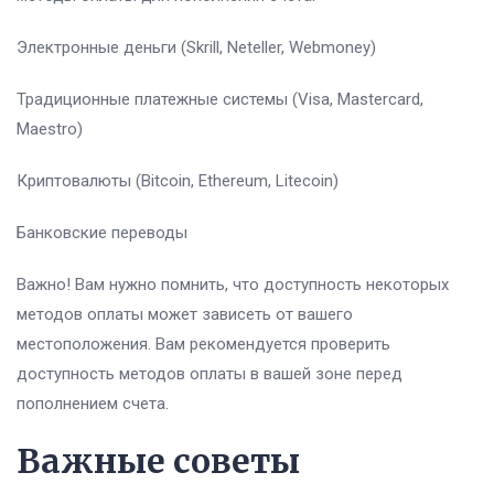
Электронные деньги (Skrill, Neteller, Webmoney)
Традиционные платежные системы (Visa, Mastercard,
Maestro)
Криптовалюты (Bitcoin, Ethereum, Litecoin)
Банковские переводы
Важно! Вам нужно помнить, что доступность некоторых
методов оплаты может зависеть от вашего
местоположения. Вам рекомендуется проверить
доступность методов оплаты в вашей зоне перед
пополнением счета.
Важные советы