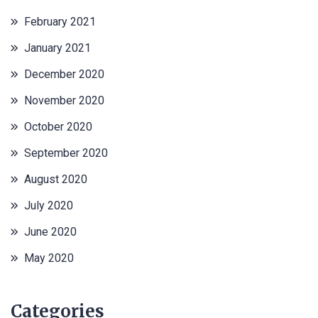
February 2021
January 2021
December 2020
November 2020
October 2020
September 2020
August 2020
July 2020
June 2020
May 2020
Categories