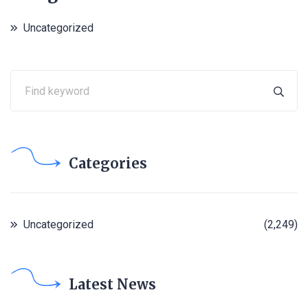
Uncategorized
Categories
Uncategorized
(2,249)
Latest News