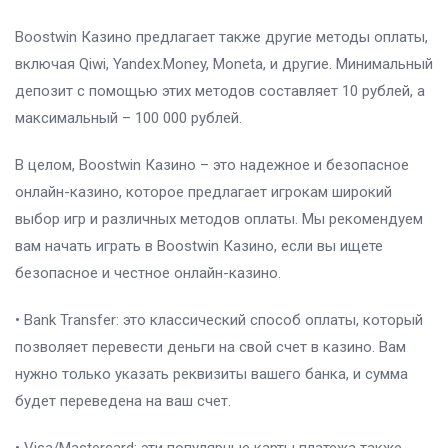
Boostwin Казино предлагает также другие методы оплаты,
включая Qiwi, Yandex.Money, Moneta, и другие. Минимальный
депозит с помощью этих методов составляет 10 рублей, а
максимальный – 100 000 рублей.
В целом, Boostwin Казино – это надежное и безопасное
онлайн-казино, которое предлагает игрокам широкий
выбор игр и различных методов оплаты. Мы рекомендуем
вам начать играть в Boostwin Казино, если вы ищете
безопасное и честное онлайн-казино.
• Bank Transfer: это классический способ оплаты, который
позволяет перевести деньги на свой счет в казино. Вам
нужно только указать реквизиты вашего банка, и сумма
будет переведена на ваш счет.