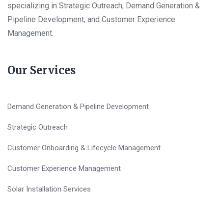
specializing in Strategic Outreach, Demand Generation &
Pipeline Development, and Customer Experience
Management.
Our Services
Demand Generation & Pipeline Development
Strategic Outreach
Customer Onboarding & Lifecycle Management
Customer Experience Management
Solar Installation Services