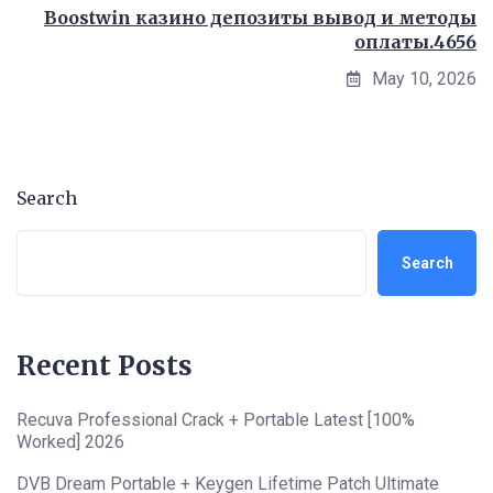
Boostwin казино депозиты вывод и методы
оплаты.4656
May 10, 2026
Search
Search
Recent Posts
Recuva Professional Crack + Portable Latest [100%
Worked] 2026
DVB Dream Portable + Keygen Lifetime Patch Ultimate