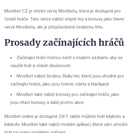
Mostbet CZ je místní verze Mostbetu, která je dostupná pro
české hráče. Tato verze nabízí stejné hry a bonusy jako hlavní
verze Mostbetu, ale je přizpůsobená českému trhu.
Prosady začínajících hráčů
Začínající hráči mohou začít s malými sázkami, aby se
naučili hrát a získat zkušenosti.
Mostbet nabízí širokou škálu her, které jsou vhodné pro
začínající hráče, jako jsou loterie, ruleta a blackjack.
Mostbet také nabízí bonusy pro začínající hráče, jako
jsou vítací bonusy a další promo akce.
Mostbet online je dostupné 24/7, takže můžete hrát kdykoliv a
kdekoliv. Mostbet také nabízí mobilní aplikaci, která vám umožní
hrát na svém mobilním zařízení.