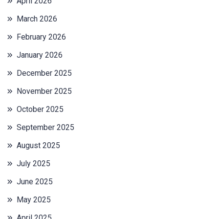
April 2026
March 2026
February 2026
January 2026
December 2025
November 2025
October 2025
September 2025
August 2025
July 2025
June 2025
May 2025
April 2025