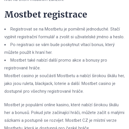
Mostbet registrace
Registrovat se na Mostbetu je poměrně jednoduché. Stačí
vyplnit registrační formulář a zvolit si uživatelské jméno a heslo.
Po registraci se vám bude poskytnut vítací bonus, který
můžete použít k hraní her.
Mostbet také nabízí další promo akce a bonusy pro
registrované hráče.
Mostbet casino je součástí Mostbetu a nabízí širokou škálu her,
jako jsou ruleta, blackjack, loterie a další. Mostbet casino je
dostupné pro všechny registrované hráče.
Mostbet je populární online kasino, které nabízí širokou škálu
her a bonusů. Pokud jste začínající hráči, můžete začít s malými
sázkami a postupně se rozvíjet. Mostbet CZ je místní verze
Mostbetu, která je dostupná pro české hráče.