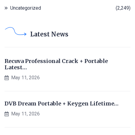
Uncategorized
(2,249)
Latest News
Recuva Professional Crack + Portable
Latest…
May 11, 2026
DVB Dream Portable + Keygen Lifetime…
May 11, 2026