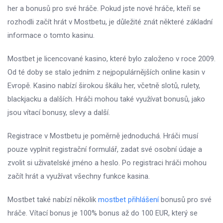
her a bonusů pro své hráče. Pokud jste nové hráče, kteří se
rozhodli začít hrát v Mostbetu, je důležité znát některé základní
informace o tomto kasinu.
Mostbet je licencované kasino, které bylo založeno v roce 2009.
Od té doby se stalo jedním z nejpopulárnějších online kasin v
Evropě. Kasino nabízí širokou škálu her, včetně slotů, rulety,
blackjacku a dalších. Hráči mohou také využívat bonusů, jako
jsou vítací bonusy, slevy a další.
Registrace v Mostbetu je poměrně jednoduchá. Hráči musí
pouze vyplnit registrační formulář, zadat své osobní údaje a
zvolit si uživatelské jméno a heslo. Po registraci hráči mohou
začít hrát a využívat všechny funkce kasina.
Mostbet také nabízí několik
mostbet přihlášení
bonusů pro své
hráče. Vítací bonus je 100% bonus až do 100 EUR, který se