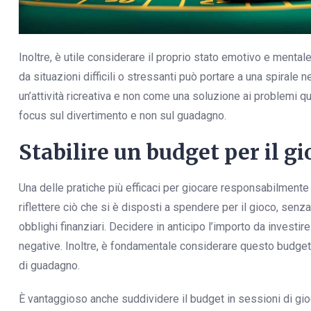
Inoltre, è utile considerare il proprio stato emotivo e mental
da situazioni difficili o stressanti può portare a una spirale
un’attività ricreativa e non come una soluzione ai problemi quo
focus sul divertimento e non sul guadagno.
Stabilire un budget per il gi
Una delle pratiche più efficaci per giocare responsabilment
riflettere ciò che si è disposti a spendere per il gioco, senza
obblighi finanziari. Decidere in anticipo l’importo da investir
negative. Inoltre, è fondamentale considerare questo budget
di guadagno.
È vantaggioso anche suddividere il budget in sessioni di gio