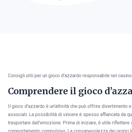
Consigli utili per un gioco d'azzardo responsabile nel casino
Comprendere il gioco d’azz
Il gioco d’azzardo è un’attività che può offrire divertimento
associati. La possibilità di vincere è spesso affiancata da que
trasportare dall’emozione. Prima di iniziare, è utile rifletter
comportamento compulsivo. La consapevolezza dei propri limi