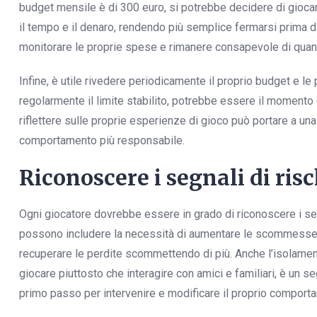
budget mensile è di 300 euro, si potrebbe decidere di giocar
il tempo e il denaro, rendendo più semplice fermarsi prima di
monitorare le proprie spese e rimanere consapevole di quant
Infine, è utile rivedere periodicamente il proprio budget e le 
regolarmente il limite stabilito, potrebbe essere il momento d
riflettere sulle proprie esperienze di gioco può portare a 
comportamento più responsabile.
Riconoscere i segnali di ris
Ogni giocatore dovrebbe essere in grado di riconoscere i seg
possono includere la necessità di aumentare le scommesse per
recuperare le perdite scommettendo di più. Anche l’isolamen
giocare piuttosto che interagire con amici e familiari, è un s
primo passo per intervenire e modificare il proprio comport