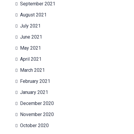
September 2021
August 2021
July 2021
June 2021
May 2021
April 2021
March 2021
February 2021
January 2021
December 2020
November 2020
October 2020