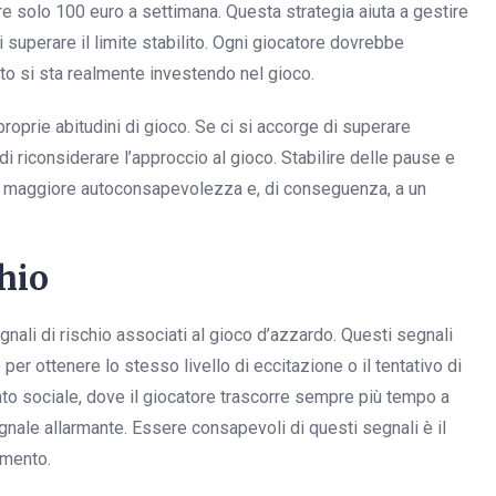
e solo 100 euro a settimana. Questa strategia aiuta a gestire
 superare il limite stabilito. Ogni giocatore dovrebbe
o si sta realmente investendo nel gioco.
proprie abitudini di gioco. Se ci si accorge di superare
i riconsiderare l’approccio al gioco. Stabilire delle pause e
una maggiore autoconsapevolezza e, di conseguenza, a un
chio
nali di rischio associati al gioco d’azzardo. Questi segnali
 ottenere lo stesso livello di eccitazione o il tentativo di
to sociale, dove il giocatore trascorre sempre più tempo a
egnale allarmante. Essere consapevoli di questi segnali è il
amento.